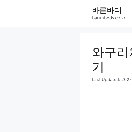
Skip
바른바디
to
content
barunbody.co.kr
와구리
기
Last Updated:
202