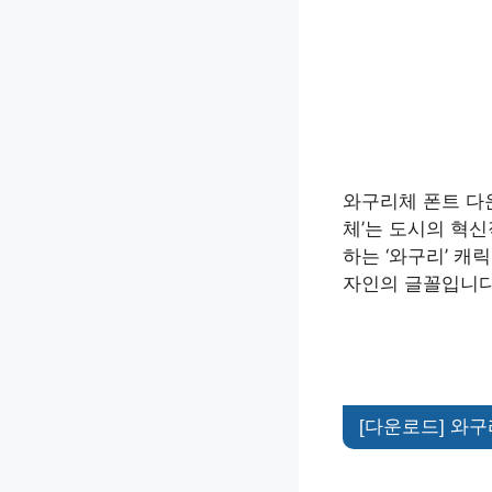
와구리체 폰트 다
체’는 도시의 혁
하는 ‘와구리’ 
자인의 글꼴입니다
[다운로드] 와